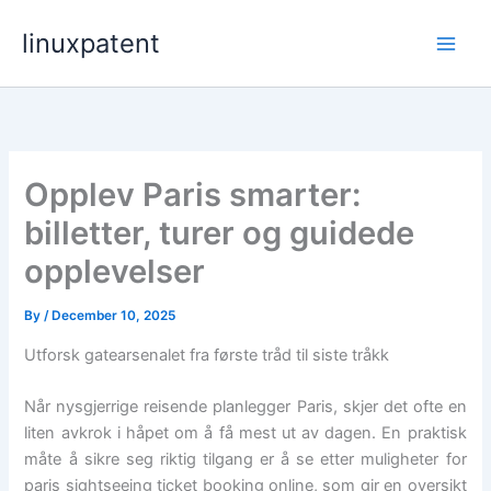
Skip
linuxpatent
to
content
Opplev Paris smarter:
billetter, turer og guidede
opplevelser
By
/
December 10, 2025
Utforsk gatearsenalet fra første tråd til siste tråkk
Når nysgjerrige reisende planlegger Paris, skjer det ofte en
liten avkrok i håpet om å få mest ut av dagen. En praktisk
måte å sikre seg riktig tilgang er å se etter muligheter for
paris sightseeing ticket booking online, som gir en oversikt